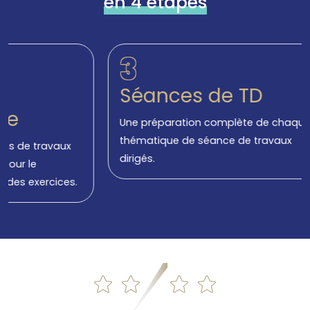
en 4 étapes
3
Séances de TD
S
e
Une préparation complète de chaque
thématique de séance de travaux
ux
Exe
dirigés.
mat
es.
ann