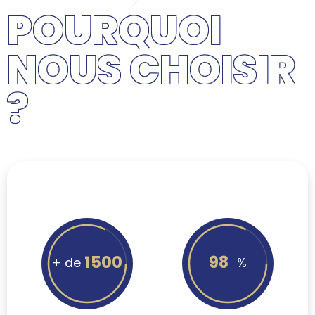
POURQUOI
NOUS CHOISIR
?
1500
98
+ de
%