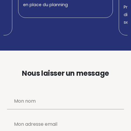
ce du planning
Présentation des mat
dirigés et des exerci
semestre. Méthodolog
Nous laisser un message