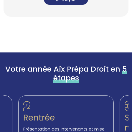
Votre année Aix Prépa Droit en
5
étapes
3
trée
Séance de
méthodolo
tation des intervenants et mise